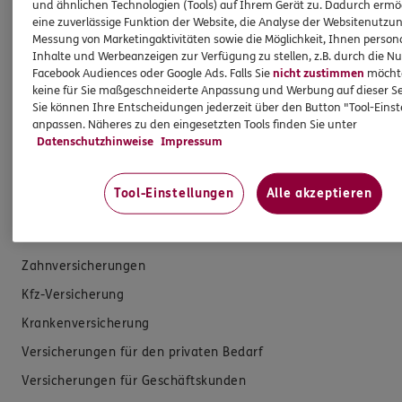
sowie auch gesetzliche Regelungen halten mich
und ähnlichen Technologien (Tools) auf Ihrem Gerät zu. Dadurch ermö
dazu an. Ich biete Beratung an, für die
eine zuverlässige Funktion der Website, die Analyse der Websitenutzun
Messung von Marketingaktivitäten sowie die Möglichkeit, Ihnen persona
Versicherungsvermittlung erhalte ich Provision,
Inhalte und Werbeanzeigen zur Verfügung zu stellen, z.B. durch die N
ferner sonstige Zuwendungen.
Facebook Audiences oder Google Ads. Falls Sie
nicht zustimmen
möchten
keine für Sie maßgeschneiderte Anpassung und Werbung auf dieser Se
Mehr Informationen
Sie können Ihre Entscheidungen jederzeit über den Button "Tool-Eins
anpassen. Näheres zu den eingesetzten Tools finden Sie unter
Datenschutzhinweise
Impressum
Tool-Einstellungen
Alle akzeptieren
Produkte
Zahnversicherungen
Kfz-Versicherung
Krankenversicherung
Versicherungen für den privaten Bedarf
Versicherungen für Geschäftskunden