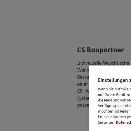
CS Baupartner
Individuelle Waschtische
Wanneneinfassungen geh
Bestandteil einer Badpla
Einstellungen
einer boden-ebenen Dusc
Wenn Sie auf "Alle 
CS integriert für Sie auch
auf Ihrem Gerät zu
Systeme stilgerecht in d
die Messung von Ma
passende Lichtlösungen.
Verfügung zu stelle
möchten, ist leide
Entscheidungen jed
Sie unter
Datensc