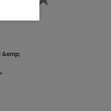
i &amp;
H
e.