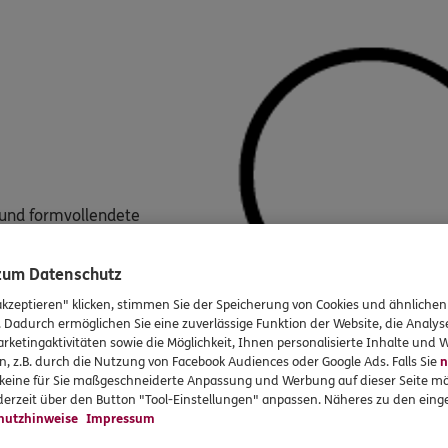
 und formvollendete
ören ebenso zum festen
nung wie die praktischen Aspekte
 zum Datenschutz
hlösung.
akzeptieren" klicken, stimmen Sie der Speicherung von Cookies und ähnlichen
 Ihre Sound-, TV- oder Mobilen-
. Dadurch ermöglichen Sie eine zuverlässige Funktion der Website, die Analy
en Raum und konzipiert dazu
rketingaktivitäten sowie die Möglichkeit, Ihnen personalisierte Inhalte und
n, z.B. durch die Nutzung von Facebook Audiences oder Google Ads. Falls Sie
n
r keine für Sie maßgeschneiderte Anpassung und Werbung auf dieser Seite mö
erzeit über den Button "Tool-Einstellungen" anpassen. Näheres zu den einge
hutzhinweise
Impressum