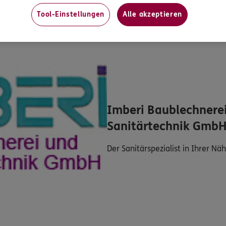
Tool-Einstellungen
Alle akzeptieren
Imberi Baublechnere
Sanitärtechnik Gmb
Der Sanitärspezialist in Ihrer Näh