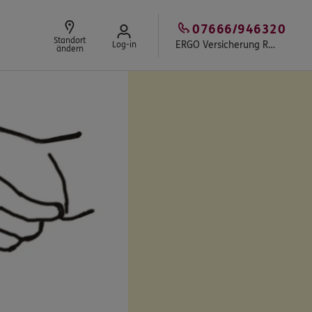
07666/946320
Standort
ERGO Versicherung Ralf Zäh
Log-in
ändern