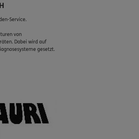
bH
den-Service.
turen von
äten. Dabei wird auf
iagnosesysteme gesetzt.