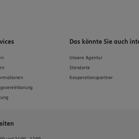
rvices
Das könnte Sie auch int
en
Unsere Agentur
en
Standorte
formationen
Kooperationspartner
gsvereinbarung
tung
eiten