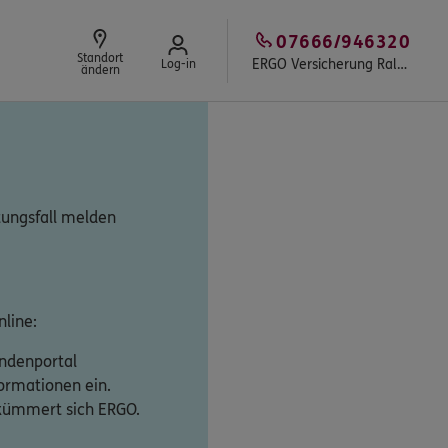
07666/946320
Standort
ERGO Versicherung Ralf Zäh
Log-in
ändern
tungsfall melden
line:
undenportal
formationen ein.
 kümmert sich ERGO.