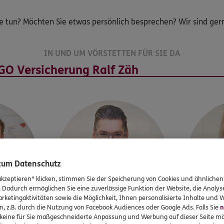
e tun? Möchten Sie etwas persönlich besprechen? Wir sind gerne
IN UND UM VÖRSTETTEN FÜR SIE DA
 zum Datenschutz
akzeptieren" klicken, stimmen Sie der Speicherung von Cookies und ähnlichen
. Dadurch ermöglichen Sie eine zuverlässige Funktion der Website, die Analy
rketingaktivitäten sowie die Möglichkeit, Ihnen personalisierte Inhalte und
n, z.B. durch die Nutzung von Facebook Audiences oder Google Ads. Falls Sie
n
r keine für Sie maßgeschneiderte Anpassung und Werbung auf dieser Seite mö