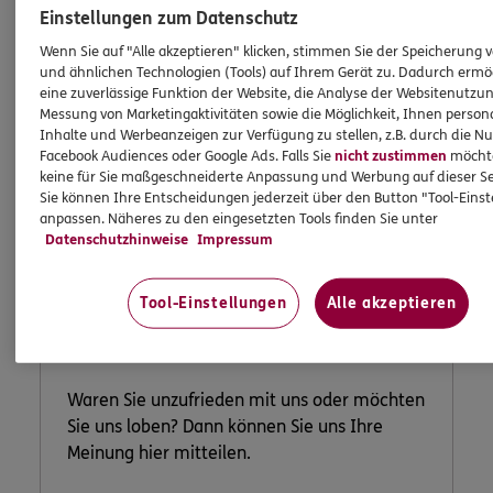
Einstellungen zum Datenschutz
Wenn Sie auf "Alle akzeptieren" klicken, stimmen Sie der Speicherung 
und ähnlichen Technologien (Tools) auf Ihrem Gerät zu. Dadurch ermö
eine zuverlässige Funktion der Website, die Analyse der Websitenutzun
Messung von Marketingaktivitäten sowie die Möglichkeit, Ihnen persona
Inhalte und Werbeanzeigen zur Verfügung zu stellen, z.B. durch die N
Facebook Audiences oder Google Ads. Falls Sie
nicht zustimmen
möchten
keine für Sie maßgeschneiderte Anpassung und Werbung auf dieser Se
Sie können Ihre Entscheidungen jederzeit über den Button "Tool-Eins
anpassen. Näheres zu den eingesetzten Tools finden Sie unter
Datenschutzhinweise
Impressum
Lob und
Beschwerde
Tool-Einstellungen
Alle akzeptieren
Waren Sie unzufrieden mit uns oder möchten
Sie uns loben? Dann können Sie uns Ihre
Meinung hier mitteilen.