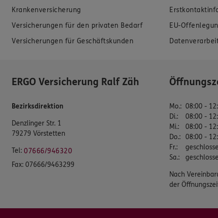
Krankenversicherung
Erstkontaktin
Versicherungen für den privaten Bedarf
EU-Offenlegun
Versicherungen für Geschäftskunden
Datenverarbei
ERGO Versicherung Ralf Zäh
Öffnungsz
Bezirksdirektion
Mo.
:
08:00 - 12
Di.
:
08:00 - 12
Denzlinger Str. 1
Mi.
:
08:00 - 12
79279 Vörstetten
Do.
:
08:00 - 12
Fr.
:
geschloss
Tel:
07666/946320
Sa.
:
geschloss
Fax:
07666/9463299
Nach Vereinbar
der Öffnungszei