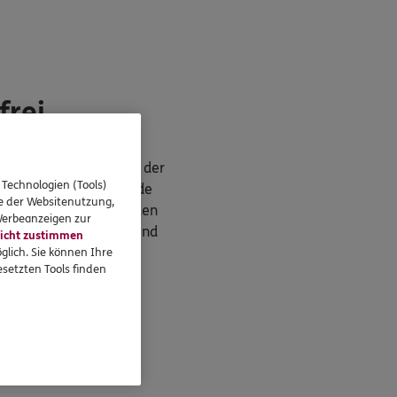
frei
de
. Bitte achten Sie bei der
 Technologien (Tools)
werden Sie als DKV Kunde
se der Websitenutzung,
tskostenvollversicherten
 Werbeanzeigen zur
im Basis-, Standard- und
icht zustimmen
glich. Sie können Ihre
setzten Tools finden
v.com
.