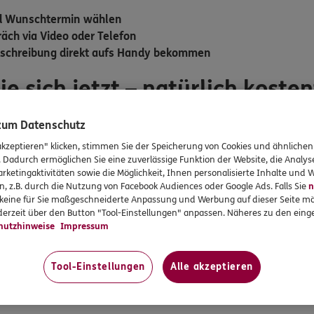
nd Wunschtermin wählen
äch via Video oder Telefon
kschreibung direkt aufs Handy bekommen
ie sich jetzt – natürlich kosten
 zum Datenschutz
c App
auf Ihr Smartphone. Scannen Sie dazu einfach den
QR-Co
akzeptieren" klicken, stimmen Sie der Speicherung von Cookies und ähnlichen
e die
DKV und Ihre Versicherungsnummer eintragen
. Nur so 
. Dadurch ermöglichen Sie eine zuverlässige Funktion der Website, die Analy
mium-Service profitieren. Am Programm können alle Krankhei
rketingaktivitäten sowie die Möglichkeit, Ihnen personalisierte Inhalte und
cherten mit dem Tarif BestMed BMG, ausgenommen Versicherte 
n, z.B. durch die Nutzung von Facebook Audiences oder Google Ads. Falls Sie
n
r keine für Sie maßgeschneiderte Anpassung und Werbung auf dieser Seite mö
erzeit über den Button "Tool-Einstellungen" anpassen. Näheres zu den einge
hutzhinweise
Impressum
nn schicken Sie uns eine E-Mail an:
gesundheitsservices@dk
Tool-Einstellungen
Alle akzeptieren
> Android:
direkt zu Google Play