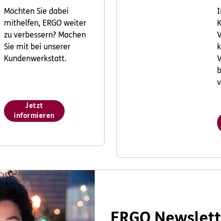
Möchten Sie dabei
I
mithelfen, ERGO weiter
K
zu verbessern? Machen
V
Sie mit bei unserer
k
Kundenwerkstatt.
V
v
Jetzt
informieren
ERGO Newslett