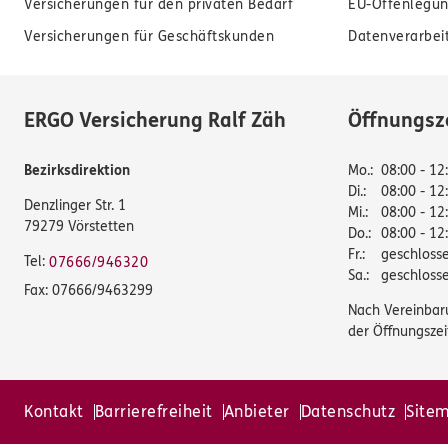
Versicherungen für den privaten Bedarf
EU-Offenlegun
Versicherungen für Geschäftskunden
Datenverarbei
ERGO Versicherung Ralf Zäh
Öffnungsz
Bezirksdirektion
Mo.
:
08:00 - 12
Di.
:
08:00 - 12
Denzlinger Str. 1
Mi.
:
08:00 - 12
79279 Vörstetten
Do.
:
08:00 - 12
Fr.
:
geschloss
Tel:
07666/946320
Sa.
:
geschloss
Fax:
07666/9463299
Nach Vereinbar
der Öffnungszei
Kontakt
Barrierefreiheit
Anbieter
Datenschutz
Site