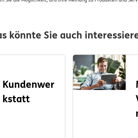
s könnte Sie auch interessier
Kundenwer
kstatt