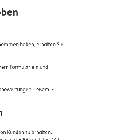
oben
enommen haben, erhalten Sie
rem Formular ein und
enbewertungen – eKomi -
n
 von Kunden zu erhalten:
vices der ERGO und der DKV