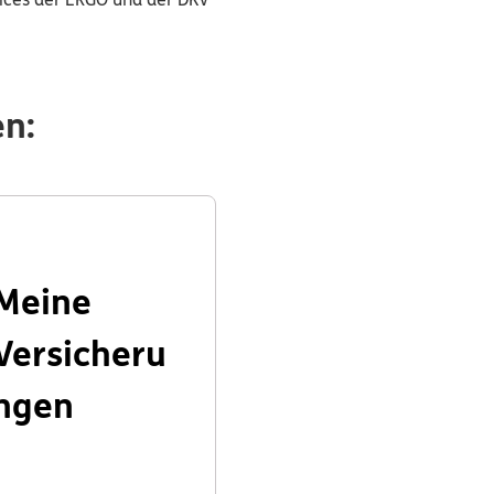
en:
Meine
Versicheru
ngen