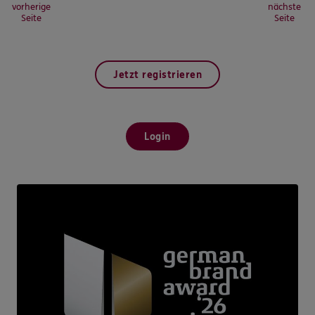
vorherige
nächste
Seite
Seite
Jetzt registrieren
Login