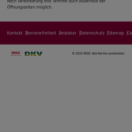
Nach Vereinbarung sind Termine auch außerhalb der
Öffnungszeiten möglich.
Kontakt
Barrierefreiheit
Anbieter
Datenschutz
Sitemap
Co
©
2026 ERGO. Alle Rechte vorbehalten.