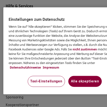
Hilfe & Services
Einstellungen zum Datenschutz
E-Mail schreiben
Wenn Sie auf "Alle akzeptieren" klicken, stimmen Sie der Speicherung 
Schaden melden
und ähnlichen Technologien (Tools) auf Ihrem Gerät zu. Dadurch ermö
Erstkontaktinformationen
eine zuverlässige Funktion der Website, die Analyse der Websitenutzun
Messung von Marketingaktivitäten sowie die Möglichkeit, Ihnen persona
EU-Offenlegungsvereinbarung
Inhalte und Werbeanzeigen zur Verfügung zu stellen, z.B. durch die N
Facebook Audiences oder Google Ads. Falls Sie
nicht zustimmen
möchten
Datenverarbeitung
keine für Sie maßgeschneiderte Anpassung und Werbung auf dieser Se
Sie können Ihre Entscheidungen jederzeit über den Button "Tool-Eins
Das könnte Sie auch interessieren
anpassen. Näheres zu den eingesetzten Tools finden Sie unter
Datenschutzhinweise
Impressum
Unsere Agentur
Tool-Einstellungen
Alle akzeptieren
Referenzen
Standorte
Sponsoring
Kooperationspartner