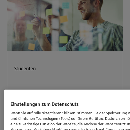
Studenten
Angehende Akademiker haben mit ERGO Pro die
optimale Chance, sich bereits während des
Einstellungen zum Datenschutz
Studiums ein Nebeneinkommen aufzubauen. Sie
profitieren von freier Zeiteinteilung bei idealen
Wenn Sie auf "Alle akzeptieren" klicken, stimmen Sie der Speicherung 
und ähnlichen Technologien (Tools) auf Ihrem Gerät zu. Dadurch ermö
Verdienstmöglichkeiten.
eine zuverlässige Funktion der Website, die Analyse der Websitenutzun
Messung von Marketingaktivitäten sowie die Möglichkeit, Ihnen persona