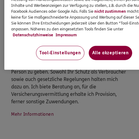
Mehr erfahren
Inhalte und Werbeanzeigen zur Verfügung zu stellen, z.B. durch die N
Facebook Audiences oder Google Ads. Falls Sie
nicht zustimmen
möchten
keine für Sie maßgeschneiderte Anpassung und Werbung auf dieser Se
Sie können Ihre Entscheidungen jederzeit über den Button "Tool-Eins
anpassen. Näheres zu den eingesetzten Tools finden Sie unter
Datenschutzhinweise
Impressum
HINWEIS
Wichtiges aus dem Vermittlerrecht
Tool-Einstellungen
Alle akzeptieren
Ich bin verpflichtet, Ihnen Auskünfte zu meiner
Person zu geben. Sowohl Ihr Schutz als Verbraucher
sowie auch gesetzliche Regelungen halten mich
dazu an. Ich biete Beratung an, für die
Versicherungsvermittlung erhalte ich Provision,
ferner sonstige Zuwendungen.
Mehr Informationen