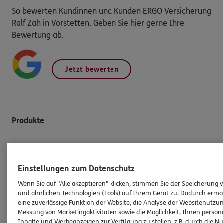
So bewerten Kundinnen und Kunden ERGO Versicherung
Ralf Zäh in Vörstetten. Geben Sie hier gerne Ihre
Bewertung ab.
Jetzt bewerten
Produkte
Zahnversicherungen
Kfz-Versicherung
Einstellungen zum Datenschutz
Krankenversicherung
Wenn Sie auf "Alle akzeptieren" klicken, stimmen Sie der Speicherung 
und ähnlichen Technologien (Tools) auf Ihrem Gerät zu. Dadurch ermö
Versicherungen für den privaten Bedarf
eine zuverlässige Funktion der Website, die Analyse der Websitenutzun
Versicherungen für Geschäftskunden
Messung von Marketingaktivitäten sowie die Möglichkeit, Ihnen persona
Inhalte und Werbeanzeigen zur Verfügung zu stellen, z.B. durch die N