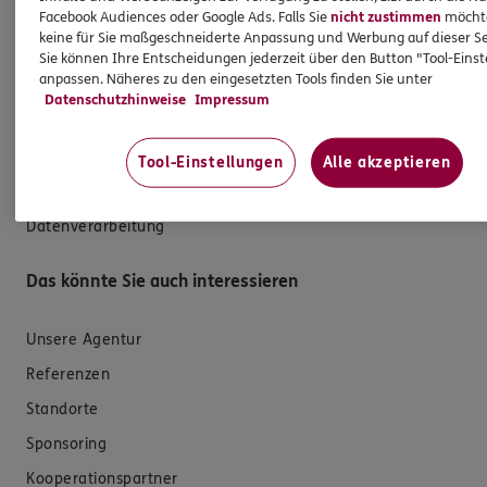
Facebook Audiences oder Google Ads. Falls Sie
nicht zustimmen
möchten
Hilfe & Services
keine für Sie maßgeschneiderte Anpassung und Werbung auf dieser Se
Sie können Ihre Entscheidungen jederzeit über den Button "Tool-Eins
anpassen. Näheres zu den eingesetzten Tools finden Sie unter
E-Mail schreiben
Datenschutzhinweise
Impressum
Schaden melden
Erstkontaktinformationen
Tool-Einstellungen
Alle akzeptieren
EU-Offenlegungsvereinbarung
Datenverarbeitung
Das könnte Sie auch interessieren
Unsere Agentur
Referenzen
Standorte
Sponsoring
Kooperationspartner