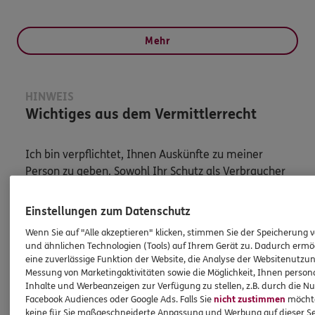
Mehr
HINWEIS
Wichtiges aus dem Vermittlerrecht
Ich bin verpflichtet, Ihnen Auskünfte zu meiner
Person zu geben. Sowohl Ihr Schutz als Verbraucher
sowie auch gesetzliche Regelungen halten mich
dazu an. Ich biete Beratung an, für die
Einstellungen zum Datenschutz
Versicherungsvermittlung erhalte ich Provision,
Wenn Sie auf "Alle akzeptieren" klicken, stimmen Sie der Speicherung 
ferner sonstige Zuwendungen.
und ähnlichen Technologien (Tools) auf Ihrem Gerät zu. Dadurch ermö
eine zuverlässige Funktion der Website, die Analyse der Websitenutzun
Mehr Informationen
Messung von Marketingaktivitäten sowie die Möglichkeit, Ihnen persona
Inhalte und Werbeanzeigen zur Verfügung zu stellen, z.B. durch die N
Facebook Audiences oder Google Ads. Falls Sie
nicht zustimmen
möchten
keine für Sie maßgeschneiderte Anpassung und Werbung auf dieser Se